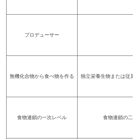
プロデューサー
消
無機化合物から食べ物を作る
独立栄養生物または従属
食物連鎖の一次レベル
食物連鎖の二次