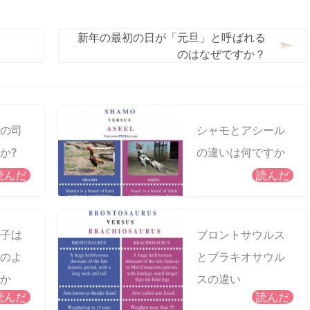
新年の最初の日が「元旦」と呼ばれる
のはなぜですか？
の司
シャモとアシール
か?
の違いは何ですか
読んだ
読んだ
子は
ブロントサウルス
のよ
とブラキオサウル
か
スの違い
読んだ
読んだ