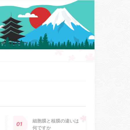
細胞膜と核膜の違いは
何ですか