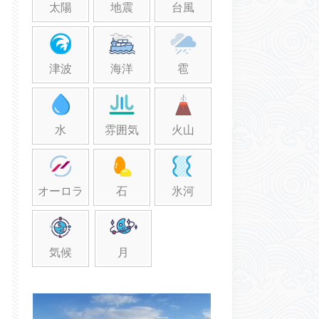
太陽
地震
台風
津波
海洋
雹
水
雰囲気
火山
オーロラ
石
氷河
気候
月