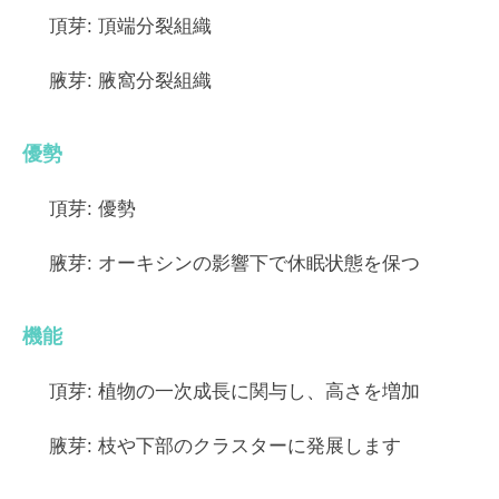
頂芽:
頂端分裂組織
腋芽:
腋窩分裂組織
優勢
頂芽:
優勢
腋芽:
オーキシンの影響下で休眠状態を保つ
機能
頂芽:
植物の一次成長に関与し、高さを増加
腋芽:
枝や下部のクラスターに発展します