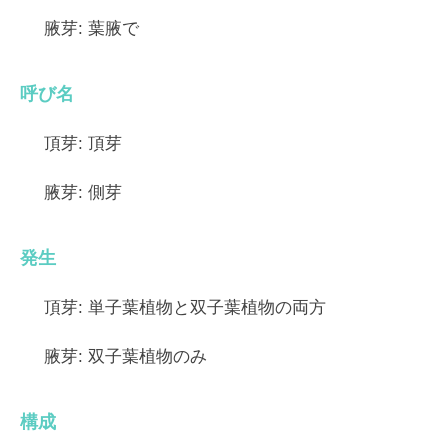
腋芽:
葉腋で
呼び名
頂芽:
頂芽
腋芽:
側芽
発生
頂芽:
単子葉植物と双子葉植物の両方
腋芽:
双子葉植物のみ
構成