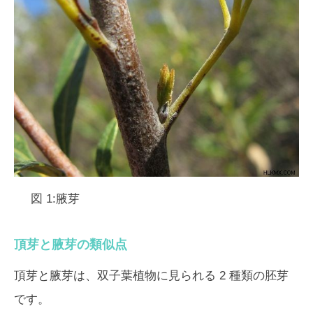
図 1:腋芽
頂芽と腋芽の類似点
頂芽と腋芽は、双子葉植物に見られる 2 種類の胚芽
です。