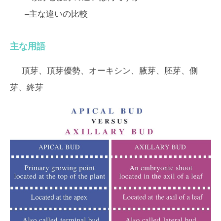
–
主な違いの比較
主な用語
頂芽、頂芽優勢、オーキシン、腋芽、胚芽、側
芽、終芽