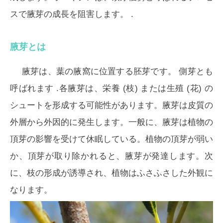
スで腋芽の成長を阻害します。 .
腋芽とは
腋芽は、葉の腋窩に位置する胚芽です。
側芽
とも
呼ばれます .各腋芽は、栄養 (枝) または生殖 (花) の
シュートを形成する可能性があります。腋芽は皮質の
外層から外因的に発生します。一般に、腋芽は植物の
頂芽の影響を受けて休眠している。植物の頂芽が弱い
か、頂芽が取り除かれると、腋芽が発達します。次
に、枝の形成が誘導され、植物はふさふさした外観に
なります。