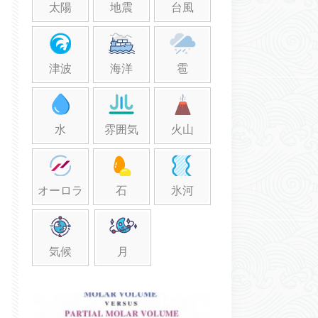
太陽
地震
台風
津波
海洋
雹
水
雰囲気
火山
オーロラ
石
氷河
気候
月