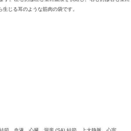
ら生じる耳のような筋肉の袋です。
 結節、血液、心臓、洞房 (SA) 結節、上大静脈、心室