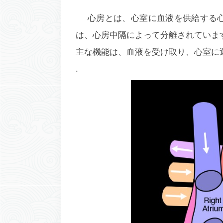
心房とは、心室に血液を供給する心臓
は、心房中隔によって分離されていま
主な機能は、血液を受け取り、心室に運
.