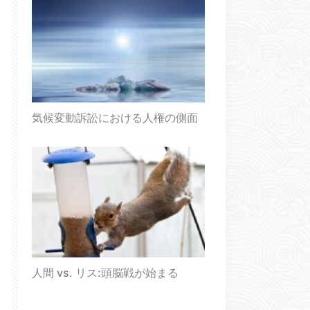
気候変動訴訟における人権の側面
人間 vs. リス:頭脳戦が始まる