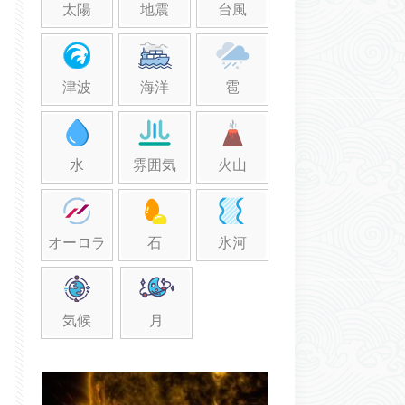
太陽
地震
台風
津波
海洋
雹
水
雰囲気
火山
オーロラ
石
氷河
気候
月