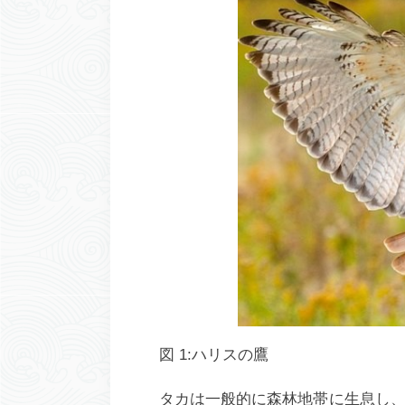
図 1:ハリスの鷹
タカは一般的に森林地帯に生息し