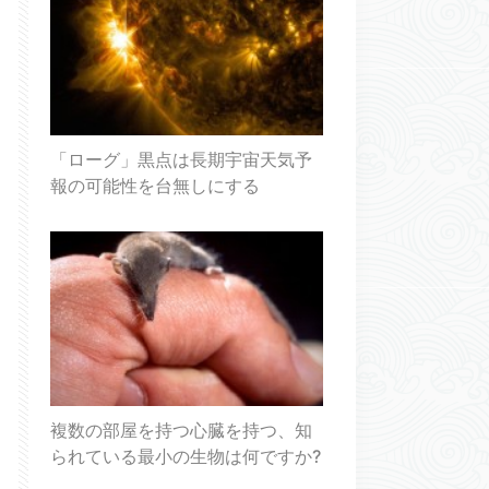
「ローグ」黒点は長期宇宙天気予
報の可能性を台無しにする
複数の部屋を持つ心臓を持つ、知
られている最小の生物は何ですか?