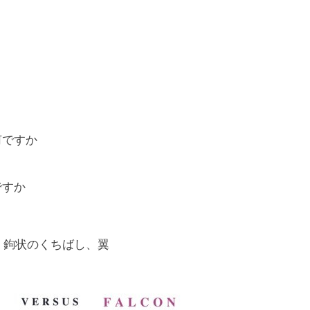
何ですか
ですか
、鉤状のくちばし、翼