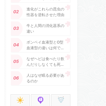
のように記憶し、胚に
進化がこれらの昆虫の
伝えるかを知っていま
性器を逆転させた理由
す
牛と人間の消化器系の
違い
ボンベイ血液型とO型
血液型の違いは何です
か
なぜヘビは食べたり飲
んだりしなくても死ぬ
ことができるのです
人はなぜ眠る必要があ
か?
るのか