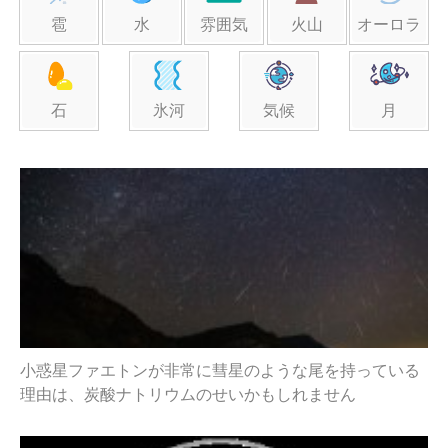
雹
水
雰囲気
火山
オーロラ
石
氷河
気候
月
小惑星ファエトンが非常に彗星のような尾を持っている
理由は、炭酸ナトリウムのせいかもしれません