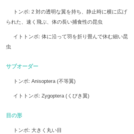
トンボ:
2 対の透明な翼を持ち、静止時に横に広げ
られた、速く飛ぶ、体の長い捕食性の昆虫
イトトンボ:
体に沿って羽を折り畳んで休む細い昆
虫
サブオーダー
トンボ:
Anisoptera (不等翼)
イトトンボ:
Zygoptera (くびき翼)
目の形
トンボ:
大きく丸い目