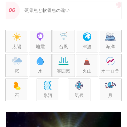
硬骨魚と軟骨魚の違い
太陽
地震
台風
津波
海洋
雹
水
雰囲気
火山
オーロラ
石
氷河
気候
月