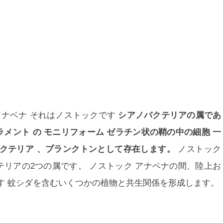
アナベナ
それは
ノストック
です
シアノバクテリアの属であ
ラメント
の
モニリフォーム
ゼラチン状の鞘の中の細胞
一
クテリア
、プランクトンとして存在します。
ノストック
テリアの2つの属です。
ノストック
アナベナ
の間、陸上お
す 蚊シダを含むいくつかの植物と共生関係を形成します。