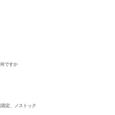
点
は何ですか
素固定、ノストック