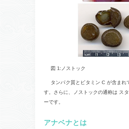
図 1:
ノストック
タンパク質とビタミン C が含まれ
す。さらに、
ノストック
の通称は ス
ーです。
アナベナとは