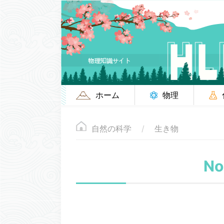
ホーム
物理
自然の科学
生き物
N