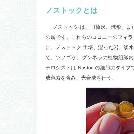
ノストックとは
ノストック
は、円筒形、球形、ま
の属です。これらのコロニーのフィラ
に、
ノストック
土壌、湿った岩、淡水
て、ツノゴケ、
グンネラ
の植物組織
テロシストは
Nostoc
の細胞のタイプで
成色素を含み、光合成を行う。