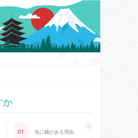
すか
魚に鱗がある理由