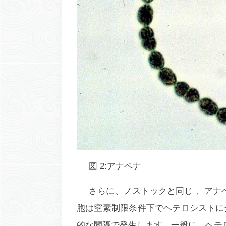
図 2:
アナベナ
さらに、
ノストック
と同じ 、
アナ
胞は窒素制限条件下でヘテロシストに
的な間隔で発生します。一般に、ヘテ