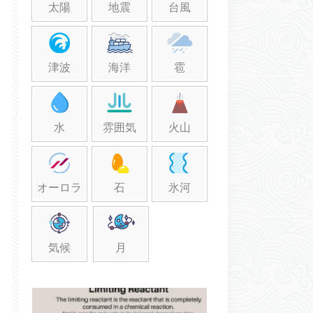
太陽
地震
台風
津波
海洋
雹
水
雰囲気
火山
オーロラ
石
氷河
気候
月