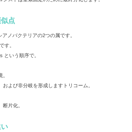
類似点
シアノバクテリアの2つの属です。
です。
es という順序で。
境。
、および非分岐を形成しますトリコーム。
、断片化。
違い