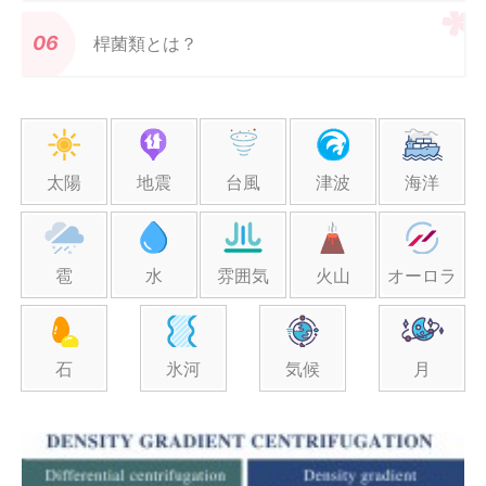
桿菌類とは？
太陽
地震
台風
津波
海洋
雹
水
雰囲気
火山
オーロラ
石
氷河
気候
月