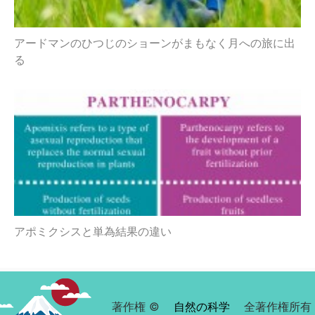
アードマンのひつじのショーンがまもなく月への旅に出
る
アポミクシスと単為結果の違い
著作権 ©
自然の科学
全著作権所有