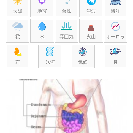
太陽
地震
台風
津波
海洋
雹
水
雰囲気
火山
オーロラ
石
氷河
気候
月