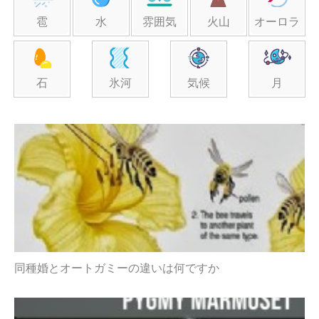
雹
水
雰囲気
火山
オーロラ
石
氷河
気候
月
同種婚とオートガミーの違いは何ですか