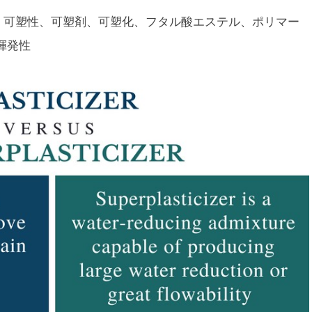
、可塑性、可塑剤、可塑化、フタル酸エステル、ポリマー
揮発性