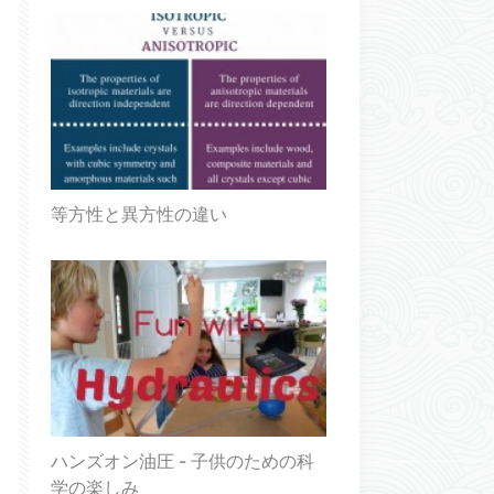
等方性と異方性の違い
ハンズオン油圧 - 子供のための科
学の楽しみ