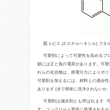
図 1:ビス (2-エチルヘキシル)
可塑剤によって可塑性を高めるプ
鎖には正と負の電荷があります。可塑
れらの化合物は、静電引力によりポリ
可塑剤を加えるには、材料との適合性
あります (水で簡単に洗浄されないか
可塑剤は
減水剤
とも呼ばれます 
す。コンクリート製造に使用されるセ