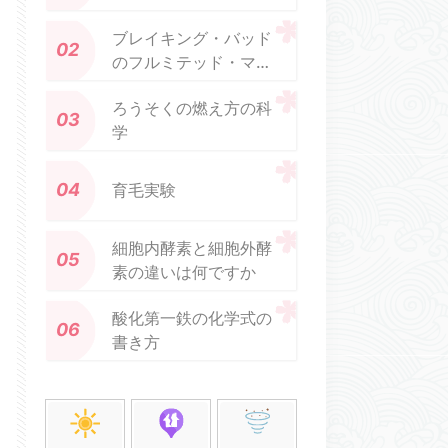
ブレイキング・バッド
のフルミテッド・マー
キュリーのシーンは科
ろうそくの燃え方の科
学的に正確ですか?
学
育毛実験
細胞内酵素と細胞外酵
素の違いは何ですか
酸化第一鉄の化学式の
書き方