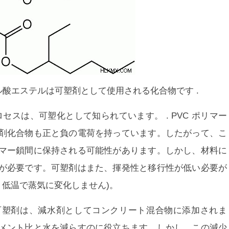
 フタル酸エステルは可塑剤として使用される化合物です
.
ロセスは、
可塑化
として知られています。 . PVC ポリマー
剤化合物も正と負の電荷を持っています。したがって、こ
マー鎖間に保持される可能性があります。しかし、材料に
が必要です。可塑剤はまた、揮発性と移行性が低い必要が
、低温で蒸気に変化しません)。
.可塑剤は、減水剤としてコンクリート混合物に添加されま
メント比と水を減らすのに役立ちます。しかし、この減少