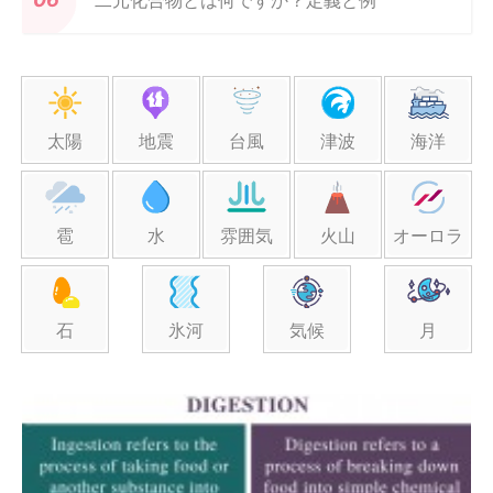
二元化合物とは何ですか？定義と例
太陽
地震
台風
津波
海洋
雹
水
雰囲気
火山
オーロラ
石
氷河
気候
月