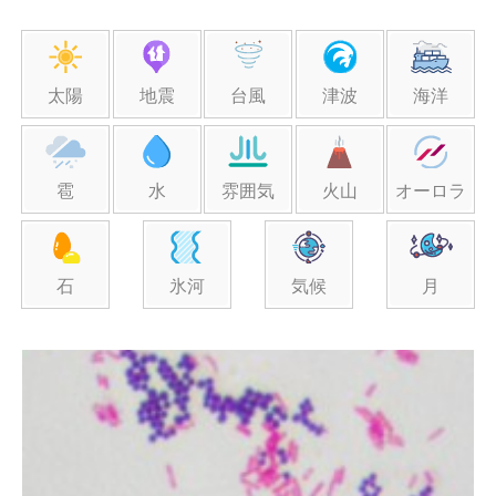
太陽
地震
台風
津波
海洋
雹
水
雰囲気
火山
オーロラ
石
氷河
気候
月