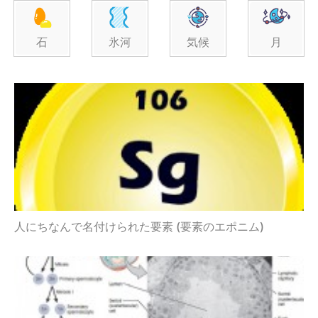
石
氷河
気候
月
人にちなんで名付けられた要素 (要素のエポニム)