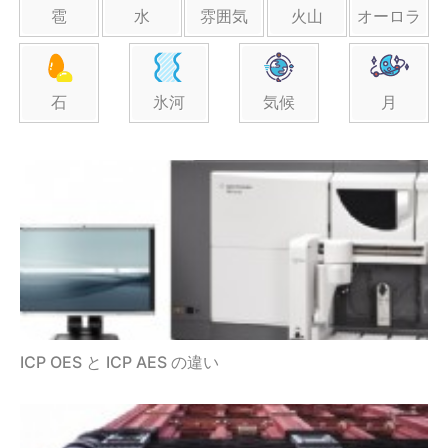
雹
水
雰囲気
火山
オーロラ
石
氷河
気候
月
ICP OES と ICP AES の違い