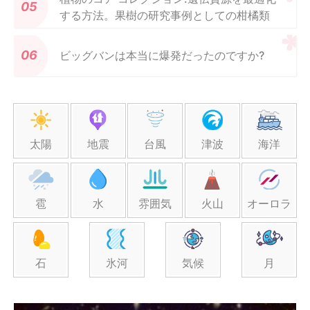
する方法。果樹の研究事例としての柑橘類
ビッグバンは本当に爆発だったのですか?
太陽
地震
台風
津波
海洋
雹
水
雰囲気
火山
オーロラ
石
氷河
気候
月