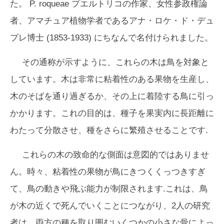
た。
P. roqueae
プエルトリコの作家、女性参政権論
者、アマチュア植物学者であるアナ・ロケ・ド・デュ
プレ博士 (1853-1933) にちなんで名付けられました。
その通称が示すように、これらの木は鳥を対象と
しています。木は非常に粘着性のある果物を生産し、
木のそばを通り過ぎるか、その上に着陸する鳥に引っ
かかります。これの目的は、種子を果実内に長距離に
わたって分散させ、種をさらに繁殖させることです.
これらの木の致命的な側面は意図的ではありませ
ん。時々、粘着性の果物が鳥にきつくくっつきすぎ
て、鳥の動きや飛ぶ能力が制限されます.これは、鳥
が木の近くで死んでいくことにつながり、2人の研究
者は、両方の種を取り囲むいくつかの小さな骨によっ