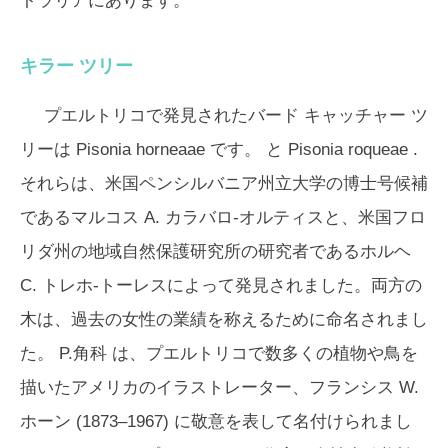
トラリアにあります。
キラー ツリー
プエルトリコで発見されたバード キャッチャー ツ
リーは
Pisonia horneaae
です。 と
Pisonia roqueae
.
それらは、米国ペンシルバニア州立大学の博士号候補
であるマルコス A. カラバロ-オルティスと、米国フロ
リダ州の地域自然保護研究所の研究者であるホルヘ
C. トレホ-トーレスによって発見されました。両方の
木は、過去の女性の業績を称えるために命名されまし
た。
P.角科
は、プエルトリコで数多くの植物や鳥を
描いたアメリカのイラストレーター、フランシス W.
ホーン (1873–1967) に敬意を表して名付けられまし