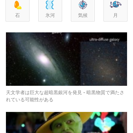
石
氷河
気候
月
天文学者は巨大な超暗黒銀河を発見 - 暗黒物質で満たさ
れている可能性がある