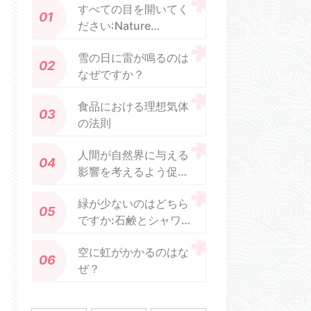
すべての目を開いてく
ださい:Nature
Through The Lens 写
雪の日に雷が鳴るのは
真コンテストからの
なぜですか？
20 枚の崇高な画像
食品における理想気体
の法則
人間が自然界に与える
影響を考えるよう促す
可能性がある経済学の
緑が少ないのはどちら
ニッチである
ですか:石鹸とシャワ
「ISEW」で福祉を測
ージェル?
定する
空に虹がかかるのはな
ぜ？