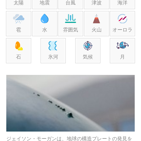
太陽
地震
台風
津波
海洋
雹
水
雰囲気
火山
オーロラ
石
氷河
気候
月
ジェイソン・モーガンは、地球の構造プレートの発見を