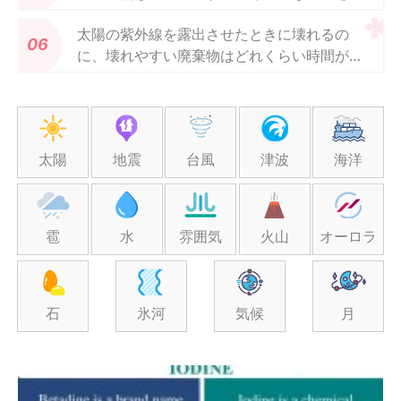
していますか？
太陽の紫外線を露出させたときに壊れるの
に、壊れやすい廃棄物はどれくらい時間がか
かりますか？
太陽
地震
台風
津波
海洋
雹
水
雰囲気
火山
オーロラ
石
氷河
気候
月