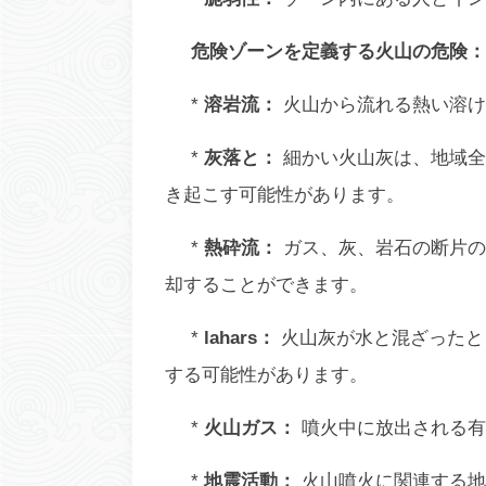
危険ゾーンを定義する火山の危険：
*
溶岩流：
火山から流れる熱い溶け
*
灰落と：
細かい火山灰は、地域全
き起こす可能性があります。
*
熱砕流：
ガス、灰、岩石の断片の
却することができます。
*
lahars：
火山灰が水と混ざったと
する可能性があります。
*
火山ガス：
噴火中に放出される有
*
地震活動：
火山噴火に関連する地