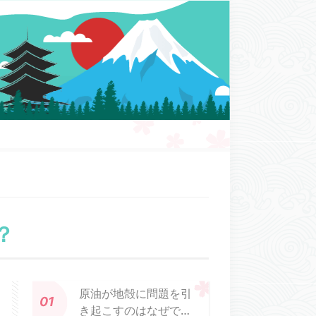
？
原油が地殻に問題を引
き起こすのはなぜです