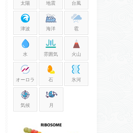
太陽
地震
台風
津波
海洋
雹
水
雰囲気
火山
オーロラ
石
氷河
気候
月