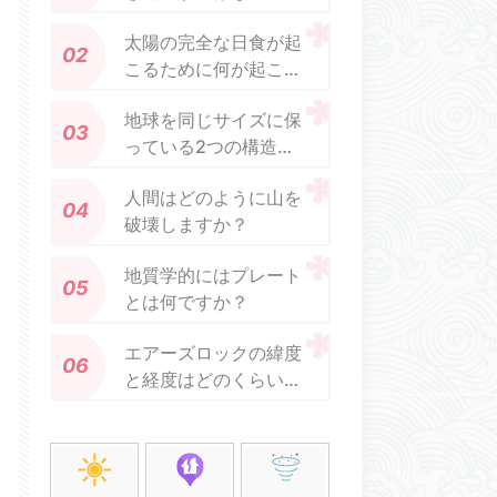
か？
太陽の完全な日食が起
こるために何が起こら
なければなりません
地球を同じサイズに保
か？
っている2つの構造力
は何ですか？
人間はどのように山を
破壊しますか？
地質学的にはプレート
とは何ですか？
エアーズロックの緯度
と経度はどのくらいで
すか？