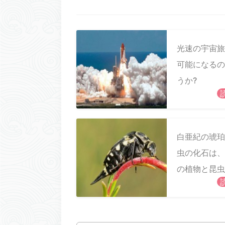
光速の宇宙旅
可能になるの
うか?
白亜紀の琥珀
虫の化石は、
の植物と昆虫
係への新しい
を示していま