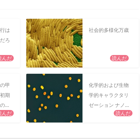
行は
社会的多様化万歳
だろ
読んだ
読んだ
の甲
化学的および生物
初期
学的キャラクタリ
の関
ゼーション ナノ粒
読んだ
読んだ
洞察
子の信頼性を発見
す