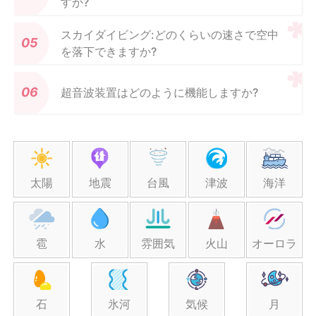
すか?
スカイダイビング:どのくらいの速さで空中
を落下できますか?
超音波装置はどのように機能しますか?
太陽
地震
台風
津波
海洋
雹
水
雰囲気
火山
オーロラ
石
氷河
気候
月