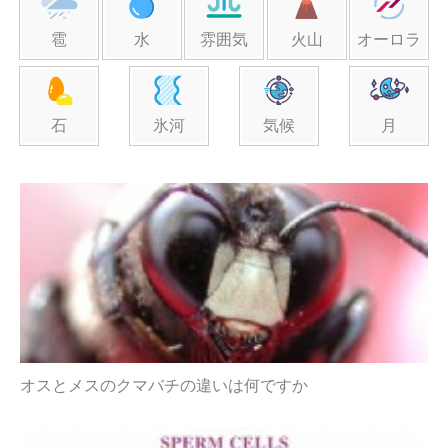
雹
水
雰囲気
火山
オーロラ
石
氷河
気候
月
オスとメスのクマバチの違いは何ですか