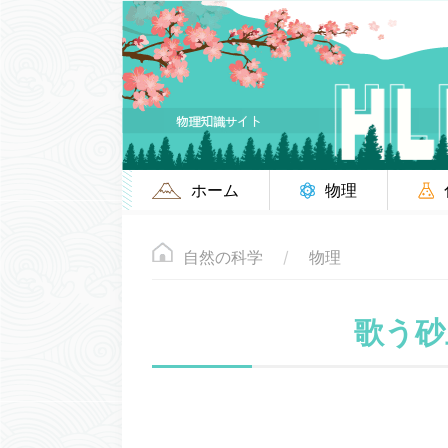
ホーム
物理
自然の科学
物理
歌う砂