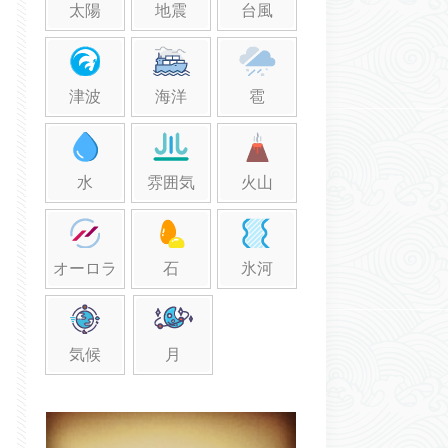
太陽
地震
台風
津波
海洋
雹
水
雰囲気
火山
オーロラ
石
氷河
気候
月