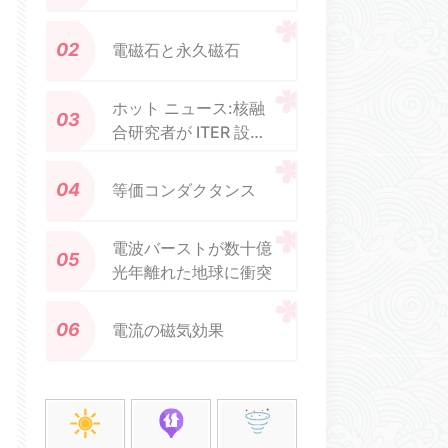
電磁石と永久磁石
ホット ニュース:核融
合研究者が ITER 設計
の微調整を推奨
等価コンダクタンス
電波バーストが数十億
光年離れた地球に衝突
電流の磁気効果