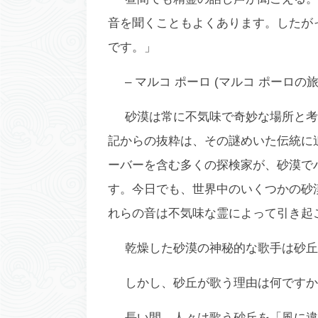
音を聞くこともよくあります。したが
です。」
– マルコ ポーロ (マルコ ポーロの旅
砂漠は常に不気味で奇妙な場所と考え
記からの抜粋は、その謎めいた伝統に
ーバーを含む多くの探検家が、砂漠で
す。今日でも、世界中のいくつかの砂
れらの音は不気味な霊によって引き起
乾燥した砂漠の神秘的な歌手は
砂丘
しかし、砂丘が歌う理由は何ですか
長い間、人々は歌う砂丘を「風に違