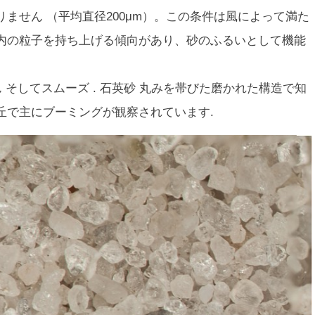
りません （平均直径200μm）。この条件は風によって満た
内の粒子を持ち上げる傾向があり、砂のふるいとして機能
 そして
スムーズ
.
石英砂
丸みを帯びた磨かれた構造で知
丘で主にブーミングが観察されています.