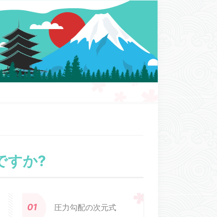
ですか?
圧力勾配の次元式