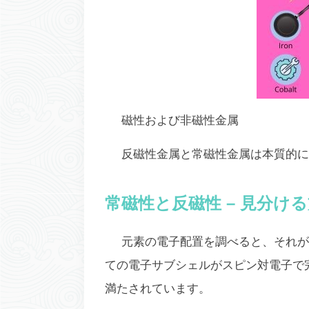
磁性および非磁性金属
反磁性金属と常磁性金属は本質的に
常磁性と反磁性 – 見分け
元素の電子配置を調べると、それが
ての電子サブシェルがスピン対電子で
満たされています。