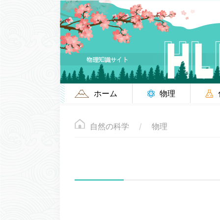
ホーム
物理
自然の科学
物理