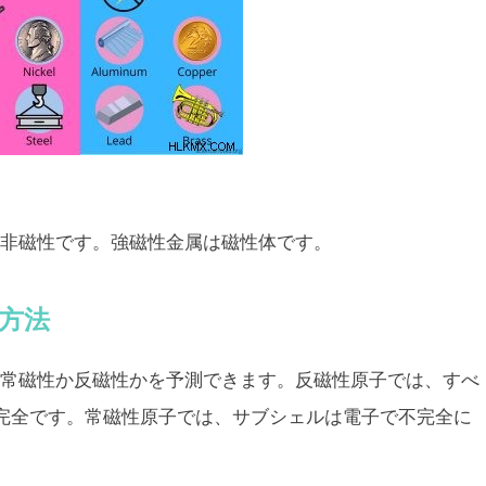
非磁性です。強磁性金属は磁性体です。
る方法
常磁性か反磁性かを予測できます。反磁性原子では、すべ
完全です。常磁性原子では、サブシェルは電子で不完全に