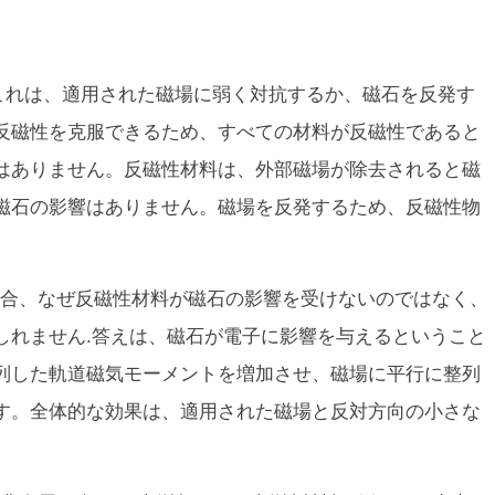
これは、適用された磁場に弱く対抗するか、磁石を反発す
反磁性を克服できるため、すべての材料が反磁性であると
はありません。反磁性材料は、外部磁場が除去されると磁
磁石の影響はありません。磁場を反発するため、反磁性物
合、なぜ反磁性材料が磁石の影響を受けないのではなく、
しれません.答えは、磁石が電子に影響を与えるということ
列した軌道磁気モーメントを増加させ、磁場に平行に整列
す。全体的な効果は、適用された磁場と反対方向の小さな