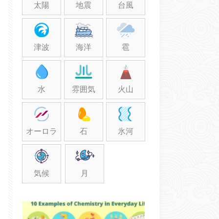
太陽
地震
台風
津波
海洋
雹
水
雰囲気
火山
オーロラ
石
氷河
気候
月