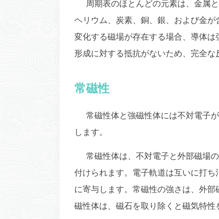
周期表のほとんどの元素は、金属と
ヘリウム、炭素、銅、銀、および金が
変化する磁場が存在する場合、導体は
形成に対する抵抗がないため、完全な
常磁性
常磁性体と強磁性体には不対電子が
します。
常磁性体は、不対電子と外部磁場の
付けられます。電子軌道は互いに打ち
に寄与します。常磁性の強さは、外部
磁性体は、磁石を取り除くと磁気特性