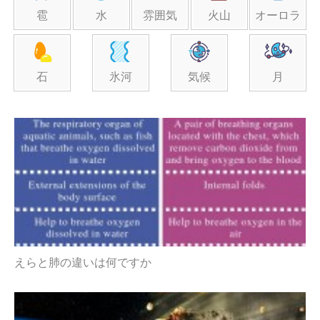
雹
水
雰囲気
火山
オーロラ
石
氷河
気候
月
えらと肺の違いは何ですか