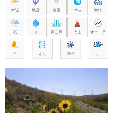
太陽
地震
台風
津波
海洋
雹
水
雰囲気
火山
オーロラ
石
氷河
気候
月