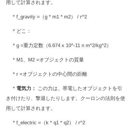
用して計算されます。
* f_gravity =（g * m1 * m2） / r^2
* どこ：
* g =重力定数（6.674 x 10^-11 n m^2/kg^2）
* M1、M2 =オブジェクトの質量
* r =オブジェクトの中心間の距離
*
電気力：
この力は、帯電したオブジェクトを引
き付けたり、撃退したりします。クーロンの法則を使
用して計算されます。
* f_electric =（k * q1 * q2） / r^2