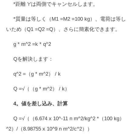
*距離 'r'は両側でキャンセルします。
*質量は等しく（M1 =M2 =100 kg）、電荷は等し
いため（Q1 =Q2 =Q）、さらに簡素化できます。
g * m^2 =k * q^2
Qを解決します：
q^2 =（g * m^2） / k
Q =√（（g * m^2） / k）
4。値を差し込み、計算
Q =√（（6.674 x 10^-11 n m^2/kg^2 *（100 kg）
^2）/（8.98755 x 10^9 n m^2/c^2））