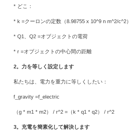
* どこ：
* k =クーロンの定数（8.98755 x 10^9 n m^2/c^2）
* Q1、Q2 =オブジェクトの電荷
* r =オブジェクトの中心間の距離
2。力を等しく設定します
私たちは、電力を重力に等しくしたい：
f_gravity =f_electric
（g * m1 * m2） / r^2 =（k * q1 * q2） / r^2
3。充電を簡素化して解決します