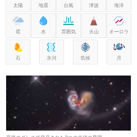
太陽
地震
台風
津波
海洋
雹
水
雰囲気
火山
オーロラ
石
氷河
気候
月