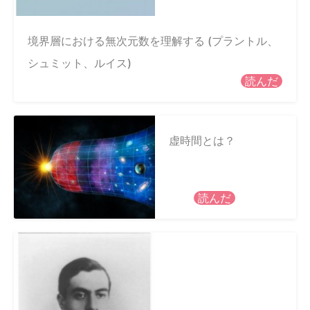
境界層における無次元数を理解する (プラントル、
シュミット、ルイス)
読んだ
虚時間とは？
読んだ