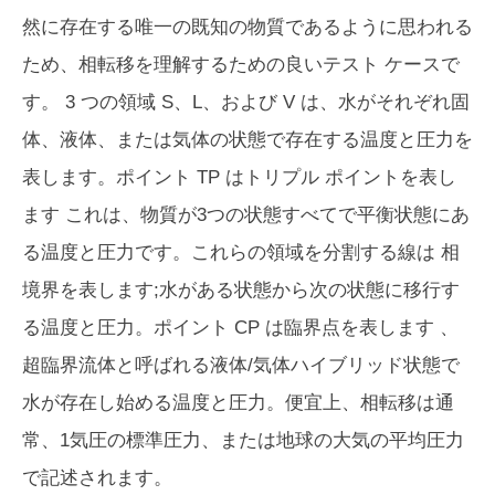
然に存在する唯一の既知の物質であるように思われる
ため、相転移を理解するための良いテスト ケースで
す。 3 つの領域 S、L、および V は、水がそれぞれ固
体、液体、または気体の状態で存在する温度と圧力を
表します。ポイント TP は
トリプル ポイント
を表し
ます これは、物質が3つの状態すべてで平衡状態にあ
る温度と圧力です。これらの領域を分割する線は
相
境界
を表します;水がある状態から次の状態に移行す
る温度と圧力。ポイント CP は
臨界点
を表します 、
超臨界流体と呼ばれる液体/気体ハイブリッド状態で
水が存在し始める温度と圧力。便宜上、相転移は通
常、1気圧の標準圧力、または地球の大気の平均圧力
で記述されます。