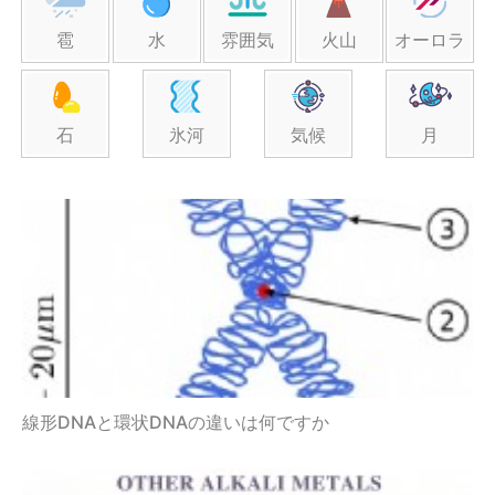
雹
水
雰囲気
火山
オーロラ
石
氷河
気候
月
線形DNAと環状DNAの違いは何ですか