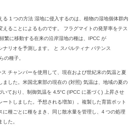
える 1 つの方法 湿地に侵入するのは、植物の湿地個体群内
変えることによるものです。
フラグマイト
の発芽率をテス
頻繁に移動する在来の沿岸湿地の種は、IPCC が
温度シナリオを予測します。 と
スパルティナ パテンス
群からの種子。
ース チャンバーを使用して、現在および世紀末の気温と夏
ました。米国北東部の現在の (対照) 気温は、地域の夏の
 に基づいており、制御気温を 4.5°C (IPCC に基づく) 上昇させ
レートしました。予想される増加）。複製した育苗ポット
スに種ごとに種をまき、同じ散水量を管理し、4 つの処理
ました。