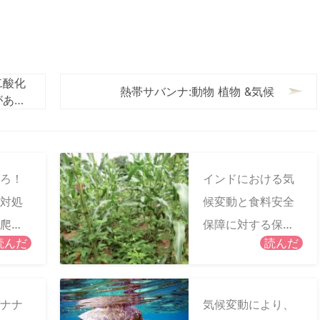
二酸化
熱帯サバンナ:動物 植物 &気候
があり
ろ！
インドにおける気
対処
候変動と食料安全
爬虫
保障に対する保全
読んだ
読んだ
農業の適応を測定
するための学際的
アプローチ
ナナ
気候変動により、