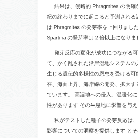
結果は、侵略的
Phragmites
の明確
紀の終わりまでに起こると予測される
は
Phragmites
の発芽率を上回りまし
Spartina
の発芽率は 2 倍以上になり
発芽反応の変化が成功につながる
て、かく乱された沿岸湿地システムの
生じる遺伝的多様性の恩恵を受ける可
在、海面上昇、海岸線の開発、拡大す
ています。 高湿地への侵入。温暖化
性があります その生息地に影響を与
私がテストした種子の発芽反応は
影響についての洞察を提供します と