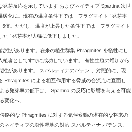
な発芽反応を示しています およびネイティブ
Spartina
次世
温暖化に。現在の温度条件下では、
フラグマイト
'
発芽率
た
6倍。ただし、温度が上昇した条件下では、
フラグマイト
ました
'
発芽率が大幅に低下しました。
可能性があります。在来の植生群集
Phragmites
を犠牲にし
入植者としてすでに成功しています。 有性生殖の増加から
能性があります。
スパルティナのパテン
、対照的に、現
る
Phragmites
による相互作用する脅威の合流点に直面し
による発芽率の低下は、
Spartina
の反応に影響を与える可能
える変化へ。
、侵略的な
Phragmites
に対する気候変動の潜在的な将来の
そのネイティブの塩性湿地の対応
スパルティナ パテンス
。