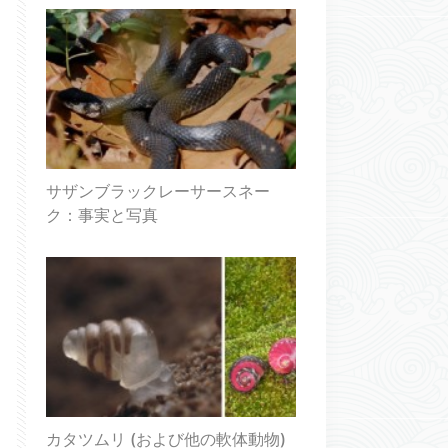
サザンブラックレーサースネー
ク：事実と写真
カタツムリ (および他の軟体動物)