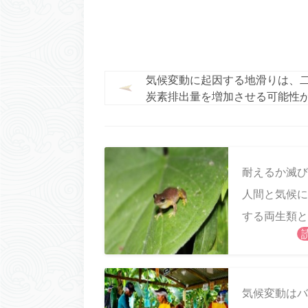
気候変動に起因する地滑りは、
炭素排出量を増加させる可能性
ます
耐えるか滅び
人間と気候に
する両生類と
類
気候変動はバ