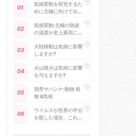
気候変動を研究するた
めに北極に向けて出発
する1年間の遠征
気候変動:北極の熱波
の温度が史上最高に達
する可能性があります
大陸移​​動は気候に影響
しますか?
火山噴火は気候に影響
を与えますか?
熱帯サバンナ:動物 植
物 &気候
ウイルスが世界の半分
を殺した場合、これは
気候変動を防ぐことが
できますか?