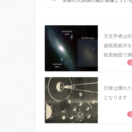
木星の大赤斑の風が加速してい
天文学者は巨
超暗黒銀河を
暗黒物質で満
れている可能
ある
日食は優れた
となります