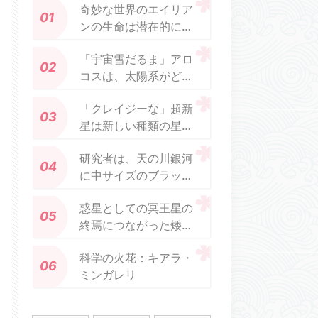
奇妙な世界のエイリア
ンの生命は潜在的に生
き残ることができます
「宇宙雪だるま」アロ
コスは、太陽系がどの
ように形成されたかに
「クレイジーな」超新
新たな光を当てる
星は新しい種類の星の
死のように見える
研究者は、天の川銀河
に中サイズのブラック
ホールの興味深い証拠
惑星としての冥王星の
を発見
終焉につながった矮星
エリスは、それを元の
科学の火花：キアラ・
状態に戻すかもしれま
ミンガレリ
せん