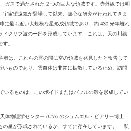
、ガスで満たされた 2 つの巨大な領域です。赤外線では明
、宇宙望遠鏡が登場して以来、熱心な研究が行われてきま
球に最も近い大規模な星形成領域であり、約 430 光年離れ
ラドクリフ波の一部を形成しています。これは、天の川銀
です。
rnal で、天文学者は、これらの雲の間に空の領域を発見したと報告して
近いものであり、雲自体は非常に拡散しているため、訪問
見ているものは、このボイドまたはバブルの殻を形成してい
体物理学センター (CfA) のシュムエル・ビアリー博士
もの星が形成されているか、すでに存在しています。 「私