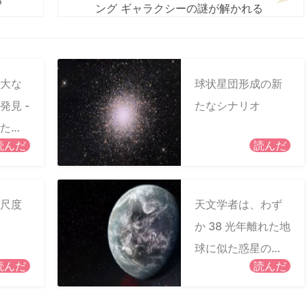
る
ング ギャラクシーの謎が解かれる
大な
球状星団形成の新
発見 -
たなシナリオ
たさ
読んだ
読んだ
性が
尺度
天文学者は、わず
か 38 光年離れた地
球に似た惑星の最
読んだ
読んだ
良の候補を見つけ
る