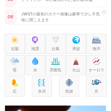
JWSTの最初のカラー画像は豪華で少し不気
味に聞こえます
太陽
地震
台風
津波
海洋
雹
水
雰囲気
火山
オーロラ
石
氷河
気候
月