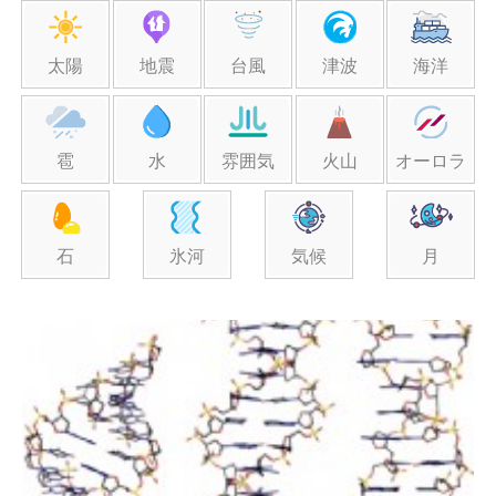
太陽
地震
台風
津波
海洋
雹
水
雰囲気
火山
オーロラ
石
氷河
気候
月