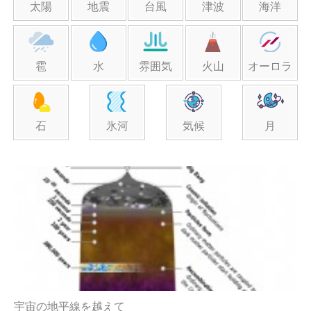
太陽
地震
台風
津波
海洋
雹
水
雰囲気
火山
オーロラ
石
氷河
気候
月
宇宙の地平線を越​​えて