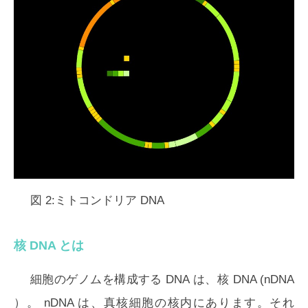
図 2:ミトコンドリア DNA
核 DNA とは
細胞のゲノムを構成する DNA は、核 DNA (
nDNA
）。 nDNA は、真核細胞の核内にあります。それ