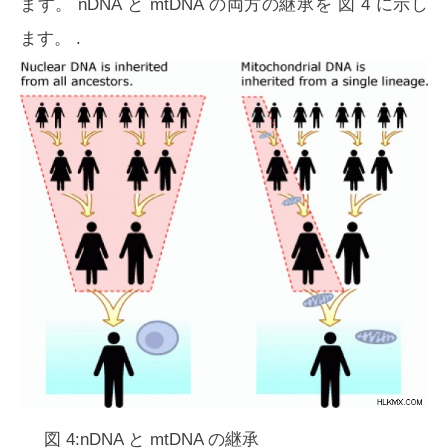
ます。 nDNA と mtDNA の両方の継承を
図 4
に示し
ます。 .
図 4:nDNA と mtDNA の継承