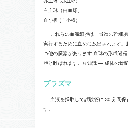
赤血球 (赤血球)
白血球（白血球）
血小板 (血小板)
これらの血液細胞は、骨髄の幹細胞
実行するために血流に放出されます。
つ他の臓器があります.血球の形成過
胞と呼ばれます。豆知識 — 成体の骨髄には約
プラズマ
血液を採取して試験管に 30 分間
す。