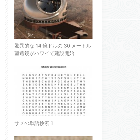
驚異的な 14 億ドルの 30 メートル
望遠鏡がハワイで建設開始
サメの単語検索 1