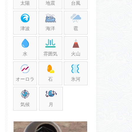
太陽
地震
台風
津波
海洋
雹
水
雰囲気
火山
オーロラ
石
氷河
気候
月