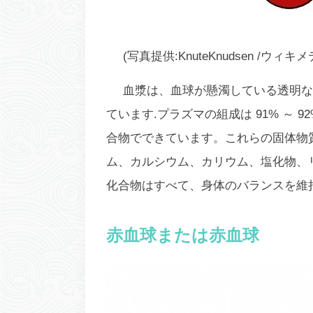
(写真提供:KnuteKnudsen /ウィ
血漿は、血球が懸濁している透明な
ています.プラズマの組成は 91% ～
合物でできています。これらの固体物
ム、カルシウム、カリウム、塩化物、
化合物はすべて、身体のバランスを維
赤血球または赤血球