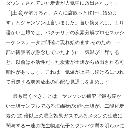
ダウン」されていた炭素が大気中に放出されます。
「[土壌]が解けると、さらに腐敗へと移行し始めま
す」とジャンソンは言いました。言い換えれば、より
暖かい土壌では、バクテリアの炭素分解プロセスがシ
ーケンスデータに明確に現れ始めます.そのため、一
部の観察者が懸念していたように、気温が上昇する
と、以前は不活性だった炭素が土壌から放出される可
能性があります。これは、気温が上昇し続けるにつれ
て暴走する炭素放出の心配な見通しを高めます.
最も驚くべきことは、ヤンソンの研究で最も暖か
い土壌サンプルである海綿状の沼地土壌が、二酸化炭
素の 20 倍以上の温室効果ガスであるメタンの生成に
関与する一連の微生物遺伝子とタンパク質を明らかに