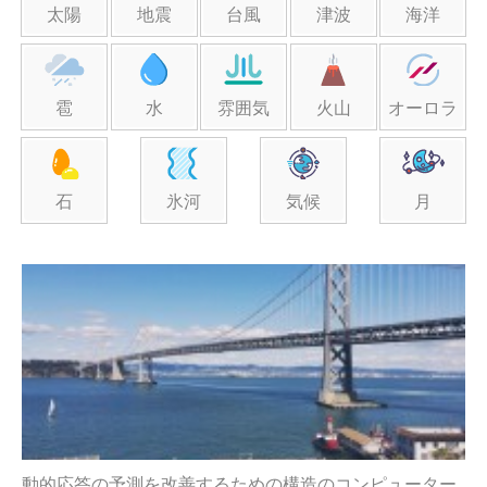
太陽
地震
台風
津波
海洋
雹
水
雰囲気
火山
オーロラ
石
氷河
気候
月
動的応答の予測を改善するための構造のコンピューター