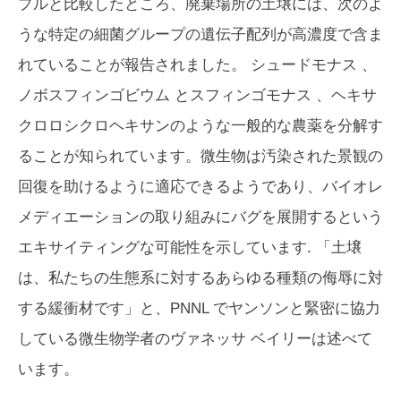
プルと比較したところ、廃棄場所の土壌には、次のよ
うな特定の細菌グループの遺伝子配列が高濃度で含ま
れていることが報告されました。
シュードモナス
、
ノボスフィンゴビウム
と
スフィンゴモナス
、ヘキサ
クロロシクロヘキサンのような一般的な農薬を分解す
ることが知られています。微生物は汚染された景観の
回復を助けるように適応できるようであり、バイオレ
メディエーションの取り組みにバグを展開するという
エキサイティングな可能性を示しています. 「土壌
は、私たちの生態系に対するあらゆる種類の侮辱に対
する緩衝材です」と、PNNL でヤンソンと緊密に協力
している微生物学者のヴァネッサ ベイリーは述べて
います。