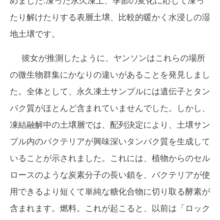
めました:凍った永久凍土、季節の変化に応じて凍っ
たり解けたりする表層土壌、比較的暖かく水浸しの湿
地土壌です。
彼女が推測したように、ヤンソンはこれらの場所
の微生物群集にかなりの違いがあることを発見しまし
た。全体として、永久凍土サンプルには遺伝子とタン
パク質がほとんど含まれていませんでした。しかし、
凍結融解中の土壌層では、配列決定により、土壌サン
プル内のバクテリアが興味深いタンパク質を生成して
いることが示されました。これには、植物からのセル
ロースのような炭素分子の長い鎖を、バクテリアが使
用できるより短くて単純な糖化合物に切り取る酵素が
含まれます。燃料。これが起こると、以前は「ロック