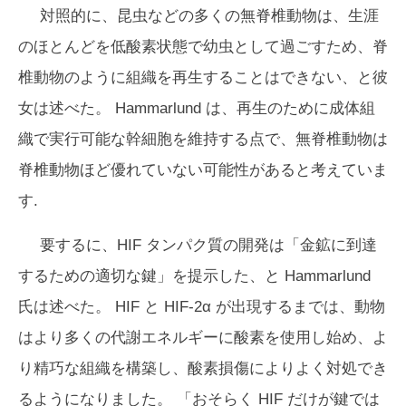
対照的に、昆虫などの多くの無脊椎動物は、生涯
のほとんどを低酸素状態で幼虫として過ごすため、脊
椎動物のように組織を再生することはできない、と彼
女は述べた。 Hammarlund は、再生のために成体組
織で実行可能な幹細胞を維持する点で、無脊椎動物は
脊椎動物ほど優れていない可能性があると考えていま
す.
要するに、HIF タンパク質の開発は「金鉱に到達
するための適切な鍵」を提示した、と Hammarlund
氏は述べた。 HIF と HIF-2α が出現するまでは、動物
はより多くの代謝エネルギーに酸素を使用し始め、よ
り精巧な組織を構築し、酸素損傷によりよく対処でき
るようになりました。 「おそらく HIF だけが鍵では