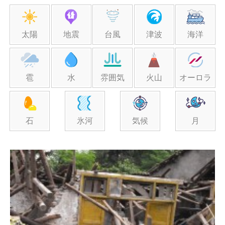
太陽
地震
台風
津波
海洋
雹
水
雰囲気
火山
オーロラ
石
氷河
気候
月