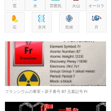
雹
水
雰囲気
火山
オーロラ
石
氷河
気候
月
フランシウムの事実 – 原子番号 87 元素記号 Fr