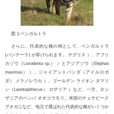
図 1:ベンガルトラ
さらに、代表的な種の例として、ベンガルトラ
(
パンテーラ
) が挙げられます。
チグリス
）、アフリ
カゾウ（
Loxodonta sp.
） ）とアジアゾウ（
Elephas
maximus
） ）、ジャイアントパンダ（
アイルロポ
ダ
）
メラノレウカ
）、ゴールデン ライオン タマリ
ン（
Leontopithecus
）
ロザリア
）など。一方、タン
ザニアのペンバ オオコウモリ、米国のチェサピーク
アオガニなど、地元で選ばれた代表的な種がいくつか