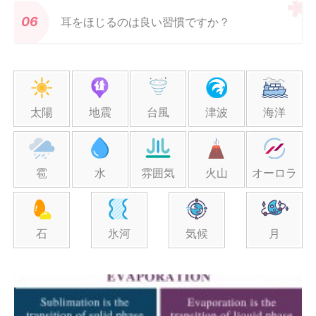
耳をほじるのは良い習慣ですか？
太陽
地震
台風
津波
海洋
雹
水
雰囲気
火山
オーロラ
石
氷河
気候
月