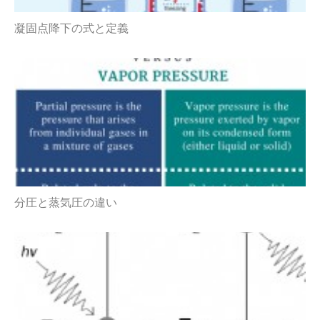
凝固点降下の式と定義
分圧と蒸気圧の違い