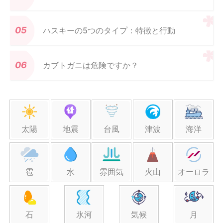
ハスキーの5つのタイプ：特徴と行動
カブトガニは危険ですか？
太陽
地震
台風
津波
海洋
雹
水
雰囲気
火山
オーロラ
石
氷河
気候
月