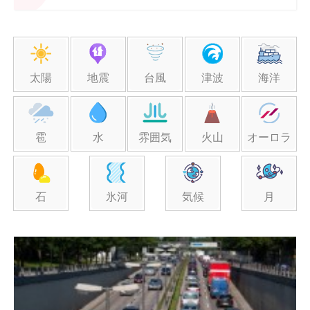
太陽
地震
台風
津波
海洋
雹
水
雰囲気
火山
オーロラ
石
氷河
気候
月