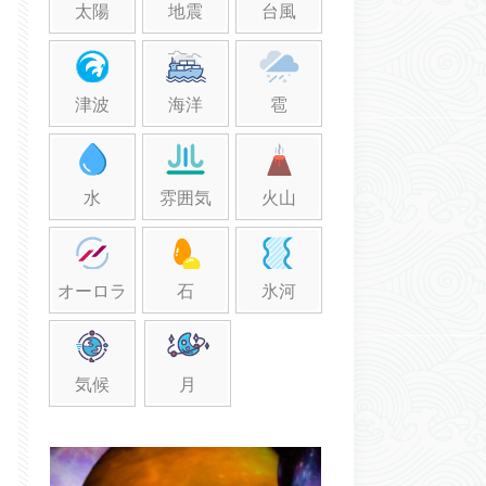
太陽
地震
台風
津波
海洋
雹
水
雰囲気
火山
オーロラ
石
氷河
気候
月