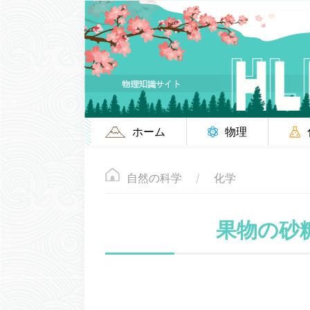
ホーム
物理
自然の科学
化学
果物の砂