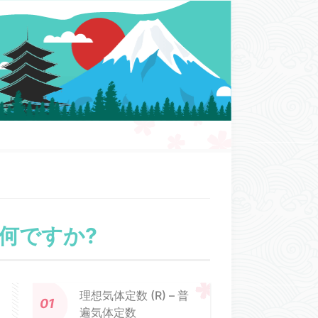
何ですか?
理想気体定数 (R) – 普
遍気体定数