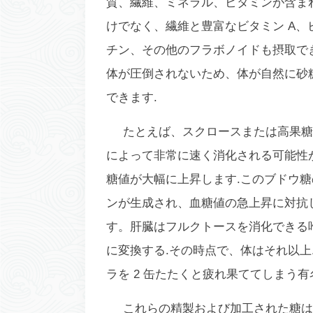
質、繊維、ミネラル、ビタミンが含ま
けでなく、繊維と豊富なビタミン A、
チン、その他のフラボノイドも摂取で
体が圧倒されないため、体が自然に砂
できます.
たとえば、スクロースまたは高果糖
によって非常に速く消化される可能性
糖値が大幅に上昇します.このブドウ
ンが生成され、血糖値の急上昇に対抗
す。肝臓はフルクトースを消化できる
に変換する.その時点で、体はそれ以
ラを 2 缶たたくと疲れ果ててしまう
これらの精製および加工された糖は