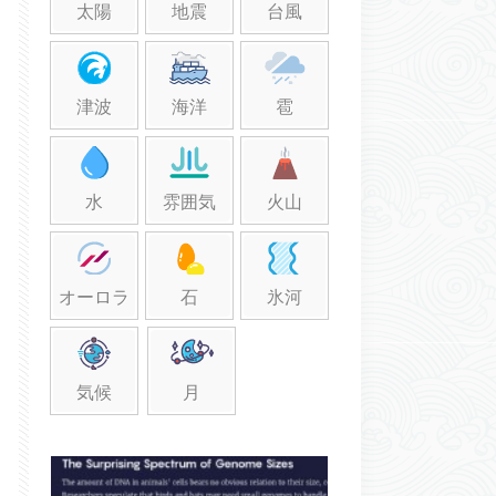
太陽
地震
台風
津波
海洋
雹
水
雰囲気
火山
オーロラ
石
氷河
気候
月