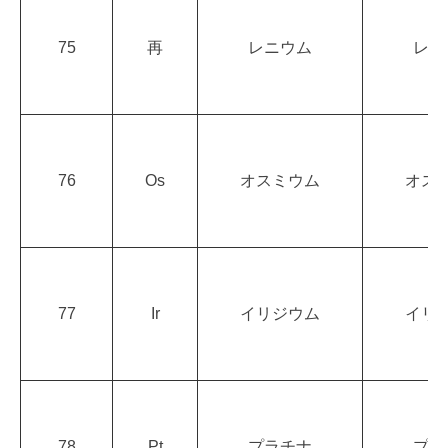
75
再
レニウム
レニ
76
Os
オスミウム
オス
77
Ir
イリジウム
イリ
78
Pt
プラチナ
プラ