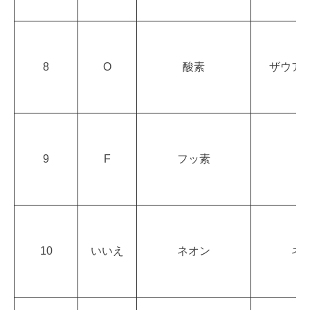
8
O
酸素
ザウア
9
F
フッ素
蛍
10
いいえ
ネオン
ネ