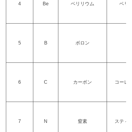
4
Be
ベリリウム
ベリ
5
B
ボロン
ボ
6
C
カーボン
コーレ
7
N
窒素
スティ