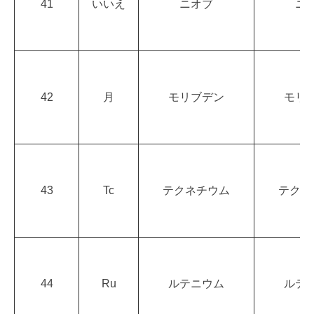
41
いいえ
ニオブ
ニ
42
月
モリブデン
モリ
43
Tc
テクネチウム
テクネ
44
Ru
ルテニウム
ルテ