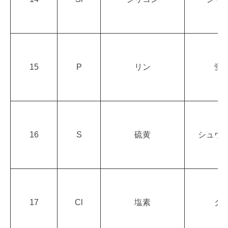
15
P
リン
蛍
16
S
硫黄
シュヴ
17
Cl
塩素
ク