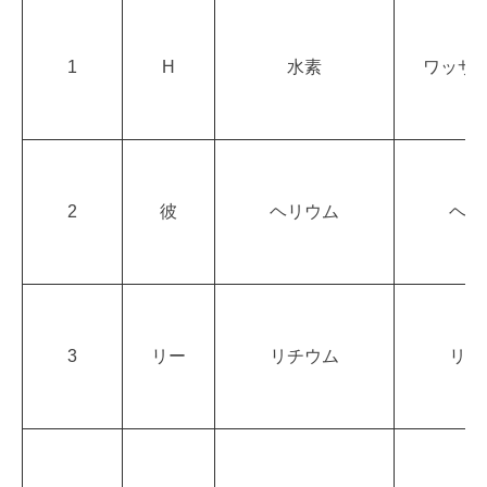
1
H
水素
ワッサ
2
彼
ヘリウム
ヘリ
3
リー
リチウム
リチ