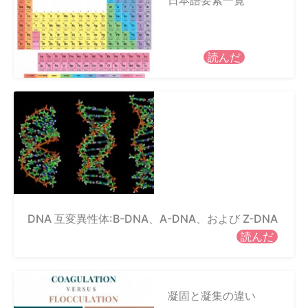
日本語要素一覧
読んだ
DNA 互変異性体:B-DNA、A-DNA、および Z-DNA
読んだ
凝固と凝集の違い