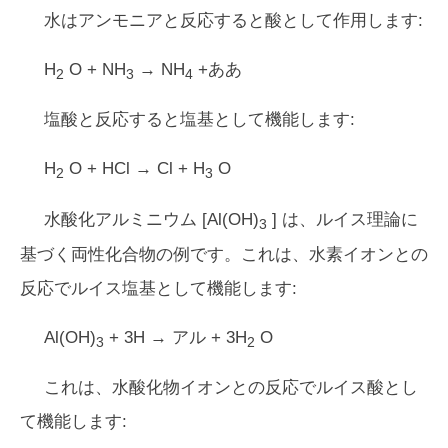
水はアンモニアと反応すると酸として作用します:
H
O + NH
→ NH
+ああ
2
3
4
塩酸と反応すると塩基として機能します:
H
O + HCl → Cl + H
O
2
3
水酸化アルミニウム [Al(OH)
] は、ルイス理論に
3
基づく両性化合物の例です。これは、水素イオンとの
反応でルイス塩基として機能します:
Al(OH)
+ 3H → アル + 3H
O
3
2
これは、水酸化物イオンとの反応でルイス酸とし
て機能します: