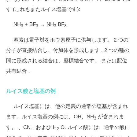
3
す (これもまたルイス塩基です):
NH
+ BF
→ NH
BF
3
3
3
3
窒素は電子対をホウ素原子に供与します。 2 つの
分子が直接結合し、
付加体
を形成します . 2 つの種の
間に形成される結合は、
座標結合
です。 または
配位
共有結合
.
ルイス酸と塩基の例
ルイス塩基には、他の定義の通常の塩基が含まれ
ます。ルイス塩基の例には、OH、NH
が含まれま
3
す。 、CN、および H
O. ルイス酸には、通常の酸に
2