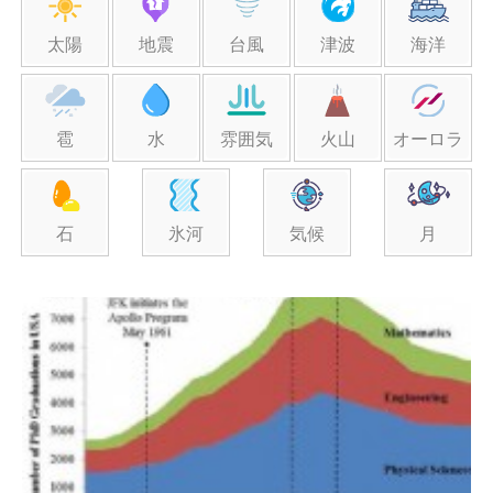
太陽
地震
台風
津波
海洋
雹
水
雰囲気
火山
オーロラ
石
氷河
気候
月