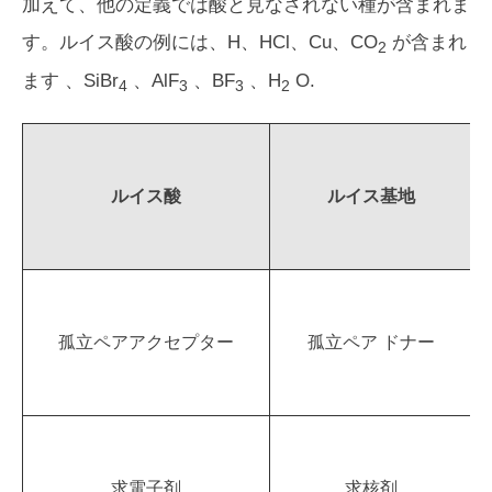
加えて、他の定義では酸と見なされない種が含まれま
す。ルイス酸の例には、H、HCl、Cu、CO
が含まれ
2
ます 、SiBr
、AlF
、BF
、H
O.
4
3
3
2
ルイス酸
ルイス基地
孤立ペアアクセプター
孤立ペア ドナー
求電子剤
求核剤