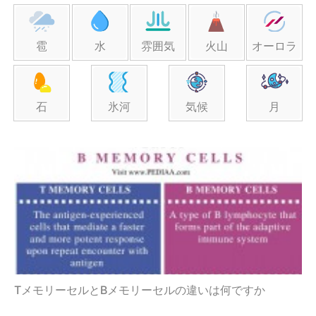
雹
水
雰囲気
火山
オーロラ
石
氷河
気候
月
TメモリーセルとBメモリーセルの違いは何ですか